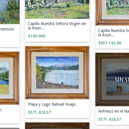
Capilla Nuestra Señora Virgen de
la Asun...
rrentoso
Capilla Nuestra S
la Asun...
$100.000
$857.142,86
SIN S
Playa y Lago Nahuel Huapi.
o.
Refresco en el N
$571.428,57
$571.428,57