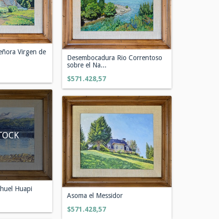
eñora Virgen de
Desembocadura Rio Correntoso
sobre el Na...
$571.428,57
TOCK
ahuel Huapi
Asoma el Messidor
$571.428,57